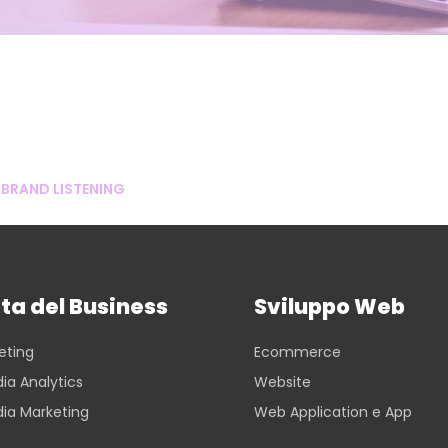
BRAND LISTENING
ta del Business
Sviluppo Web
eting
Ecommerce
ia Analytics
Website
dia Marketing
Web Application e App