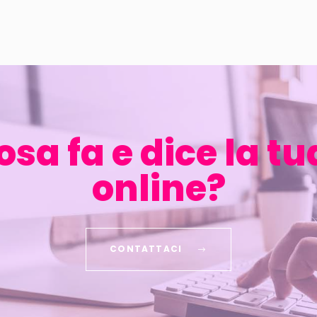
osa fa e dice la t
online?
CONTATTACI