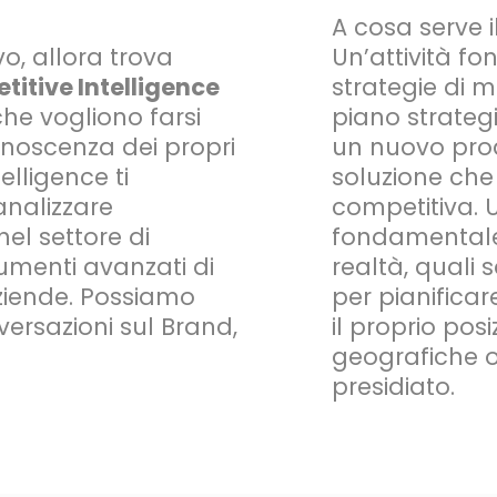
A cosa serve i
vo, allora trova
Un’attività f
itive Intelligence
strategie di ma
he vogliono farsi
piano strategi
onoscenza dei propri
un nuovo prod
elligence ti
soluzione che
analizzare
competitiva. 
el settore di
fondamentale
rumenti avanzati di
realtà, quali 
aziende. Possiamo
per pianificar
nversazioni sul Brand,
il proprio po
geografiche o
presidiato.