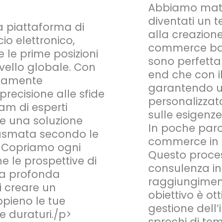
Abbiamo matur
diventati un t
piattaforma di
alla creazione
o elettronico,
commerce basa
 le prime posizioni
sono perfettam
livello globale. Con
end che con i
ltamente
garantendo un
recisione alle sfide
personalizzat
eam di esperti
sulle esigenze
re una soluzione
In poche paro
asmata secondo le
commerce in ri
e. Copriamo ogni
Questo proces
e le prospettive di
consulenza in
tra profonda
raggiungimento
 creare un
obiettivo è ott
pieno le tue
gestione dell’
 e duraturi./p>
sprechi di te