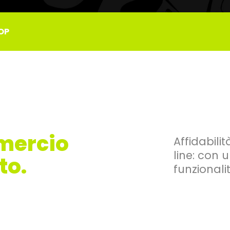
OP
mercio
Affidabili
line: con
to.
funzional