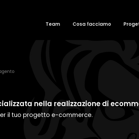
Team
Cosa facciamo
Proget
agento
alizzata nella realizzazione di ecom
 per il tuo progetto e-commerce.