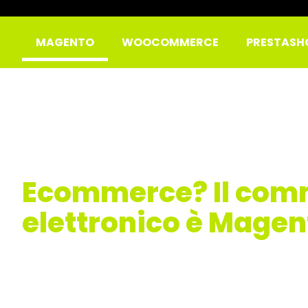
MAGENTO
WOOCOMMERCE
PRESTASH
Ecommerce? Il com
elettronico è Magen