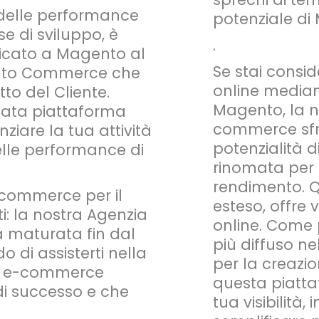
 delle performance
potenziale di
e di sviluppo, è
.
icato a Magento al
Se stai consi
gento Commerce che
online median
to del Cliente.
Magento, la no
zata piattaforma
commerce sfr
ziare la tua attività
potenzialità 
lle performance di
rinomata per 
rendimento. Q
 commerce per il
esteso, offre 
i: la nostra Agenzia
online. Come 
nza maturata fin dal
più diffuso 
o di assisterti nella
per la creazi
ito e-commerce
questa piatta
di successo e che
tua visibilità