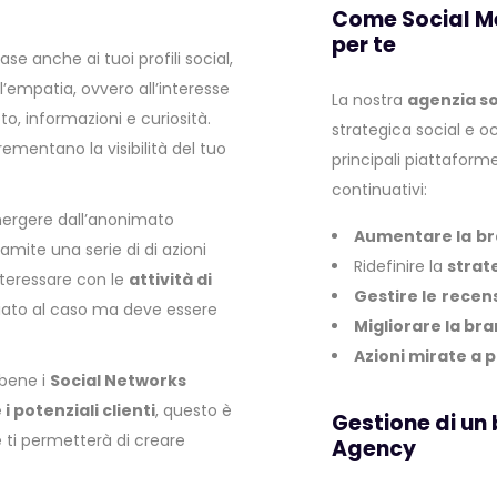
Come Social M
per te
ase anche ai tuoi profili social,
l’empatia, ovvero all’interesse
La nostra
agenzia s
to, informazioni e curiosità.
strategica social e o
ementano la visibilità del tuo
principali piattaform
continuativi:
mergere dall’anonimato
Aumentare la
br
amite una serie di di azioni
Ridefinire la
strat
teressare con le
attività di
Gestire le
recens
iato al caso ma deve essere
Migliorare la br
Azioni mirate a 
bene i
Social Networks
potenziali clienti
, questo è
Gestione di un
 ti permetterà di creare
Agency