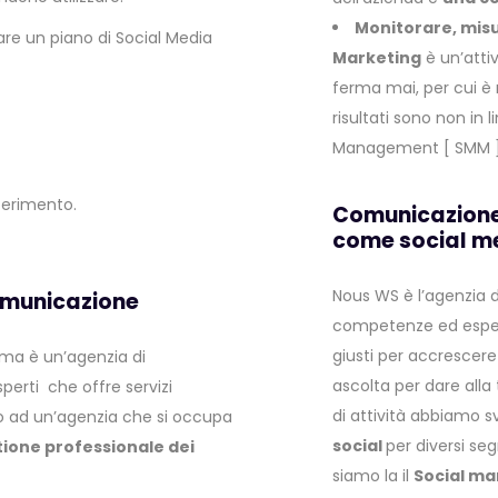
Monitorare, misu
are un piano di Social Media
Marketing
è un’atti
ferma mai, per cui è 
risultati sono non in l
Management [ SMM ]
ferimento.
Comunicazione 
come social m
Nous WS è l’agenzia 
comunicazione
competenze ed esperi
giusti per accrescere
 ma è un’agenzia di
ascolta per dare alla
erti che offre servizi
di attività abbiamo s
tto ad un’agenzia che si occupa
social
per diversi se
ione professionale dei
siamo la il
Social m