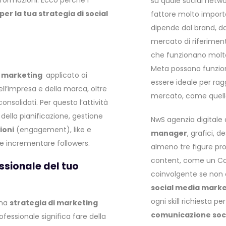
formazioni. Ecco perché i
su quale social netw
er la tua strategia di social
fattore molto importa
dipende dal brand, dal
mercato di riferimento
che funzionano mol
Meta possono funzion
l marketing
applicato ai
essere ideale per ragg
ell’impresa e della marca, oltre
mercato, come quello
consolidati. Per questo l’attività
della pianificazione, gestione
NwS agenzia digitale 
ioni
(engagement), like e
manager
, grafici, 
e incrementare followers.
almeno tre figure pro
content, come un Cop
ssionale del tuo
coinvolgente se non c
social media mark
ogni skill richiesta 
una
strategia di marketing
comunicazione soc
fessionale significa fare della