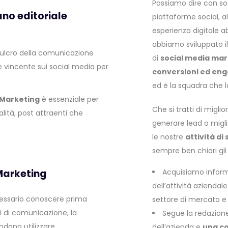
Possiamo dire con so
ano editoriale
piattaforme social, a
esperienza digitale a
abbiamo sviluppato i
 fulcro della comunicazione
di
social media mar
 e vincente sui social media per
conversioni ed en
ed è la squadra che l
 Marketing
è essenziale per
Che si tratti di miglio
alità, post attraenti che
generare lead o migli
le nostre
attività d
sempre ben chiari gli
 Marketing
Acquisiamo informa
dell’attività aziendal
ecessario conoscere prima
settore di mercato e 
li di comunicazione, la
Segue la redazion
ndono utilizzare.
dell’azienda e
una c