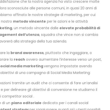
ddisfazione che la nostra agenzia ha visto crescere molte
llora sconosciute alle persone comuni, in quasi 20 anni di
bbiamo affinato le nostre strategie di marketing, per cui
l nostro
metodo vincente
per le azioni e le attività
keting
, un metodo vincente dalle
elevate probabilità di
gagement dell’utenza
, squadra che vince non si cambia
avorerà alla strategia della tua azienda.
rare la
brand awareness
, piuttosto che ingaggiare, o
orare la
reach
ovvero aumentare l’interesse verso un post,
i social media marketing
vengono impostate avendo
 obiettivi di una campagna di Social Media Marketing:
zioni tramite un audit che ci consente di fare un’analisi
e e per delineare gli obiettivi di conversione ne studiamo il
i competitor social .
e di un
piano editoriale
dedicato per i canali social
ontent strategy
per raggiungere quanti più utenti possibili.