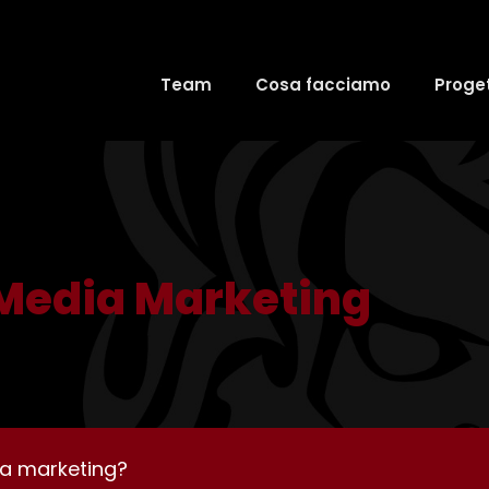
Team
Cosa facciamo
Proget
 Media Marketing
ia marketing?