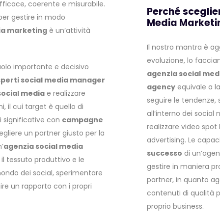
efficace, coerente e misurabile.
Perché sceglie
er gestire in modo
Media Marketi
ia marketing
è un’attività
Il nostro mantra è a
evoluzione, lo faccia
uolo importante e decisivo
agenzia social med
perti social media manager
agency
equivale a l
 social media
e realizzare
seguire le tendenze, s
il cui target è quello di
all’interno dei social
i significative con
campagne
realizzare video spot 
gliere un partner giusto per la
advertising. Le capaci
n’
agenzia social media
successo
di un’agen
il tessuto produttivo e le
gestire in maniera pr
mondo dei social, sperimentare
partner, in quanto ag
re un rapporto con i propri
contenuti di qualità 
proprio business.