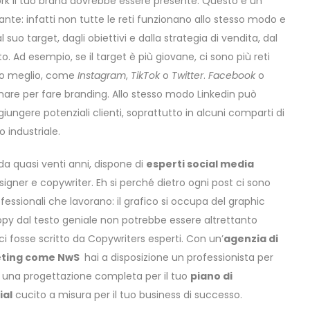
ork il tuo brand dovrebbe essere presente. Questo è un
nte: infatti non tutte le reti funzionano allo stesso modo e
 suo target, dagli obiettivi e dalla strategia di vendita, dal
. Ad esempio, se il target è più giovane, ci sono più reti
to meglio, come
Instagram
,
TikTok
o
Twitter
.
Facebook
o
are per fare branding. Allo stesso modo Linkedin può
iungere potenziali clienti, soprattutto in alcuni comparti di
 industriale.
da quasi venti anni, dispone di
esperti social media
designer e copywriter. Eh si perché dietro ogni post ci sono
fessionali che lavorano: il grafico si occupa del graphic
y dal testo geniale non potrebbe essere altrettanto
i fosse scritto da Copywriters esperti. Con un’
agenzia di
eting come NwS
hai a disposizione un professionista per
per una progettazione completa per il tuo
piano di
ial
cucito a misura per il tuo business di successo.