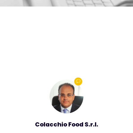
.r.l.
Colacchio Food S.r.l.
M