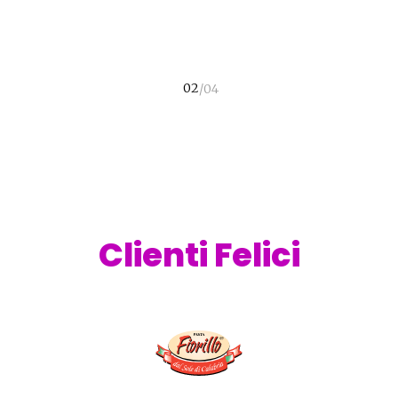
r.l.
Clienti Felici