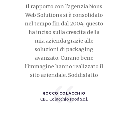
ncy Nous
Il rapporto con l'agenzia Nous
Cerca
struire
Web Solutions si è consolidato
realizzar
 attività
nel tempo fin dal 2004, questo
invece 
arketing
ha inciso sulla crescita della
per
sodalizio
mia azienda grazie alle
comunica
 grado di
soluzioni di packaging
web sol
esiderati.
avanzato. Curano bene
ripaga
nte
l'immagine hanno realizzato il
grazie 
roposte
sito aziendale. Soddisfatto
team 
“
innovative
risult
a nostra
soddis
ROCCO COLACCHIO
CEO Colacchio Food S.r.l.
ta dando
consigl
i!
Ì