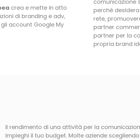
comunicazione si
pea
crea e mette in atto
perché desidera a
ioni di branding e adv,
rete, promuovere 
ra gli account Google My
partner commerci
partner per la c
propria brand ide
Il rendimento di una attività per la comunicazi
impieghi il tuo budget. Molte aziende scegliend