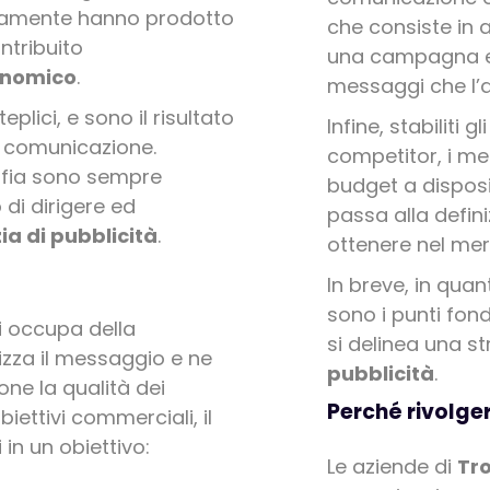
etamente hanno prodotto
che consiste in 
ntribuito
una campagna e s
onomico
.
messaggi che l’a
plici, e sono il risultato
Infine, stabiliti g
la comunicazione.
competitor, i mez
rafia sono sempre
budget a disposiz
 di dirigere ed
passa alla defin
ia di pubblicità
.
ottenere nel mer
In breve, in qua
sono i punti fo
i occupa della
si delinea una s
zza il messaggio e ne
pubblicità
.
ne la qualità dei
Perché rivolge
obiettivi commerciali, il
in un obiettivo:
Le aziende di
Tr