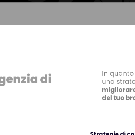
In quanto 
genzia di
una strate
migliorare
del tuo b
Strategie di c