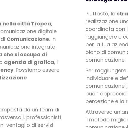
Piuttosto, la
str
realizzazione un
 nella città Tropea
,
coordinata con l
comunicazione digitale
raggiungere e coi
 di
Comunicazione
. in
per la tua aziend
omunicazione integrata:
piano di comunic
 che si occupa di
comunicazione.
ua
agenzia di grafica
, i
gency
. Possiamo essere
Per raggiungere l’
lizzazione
individuare e defi
comunicazione”, 
buon approccio ne
percezione e la 
omposta da un team di
Attraverso un’ana
asversali, professionisti
il metodo miglio
n ventaglio di servizi
comunicazione è