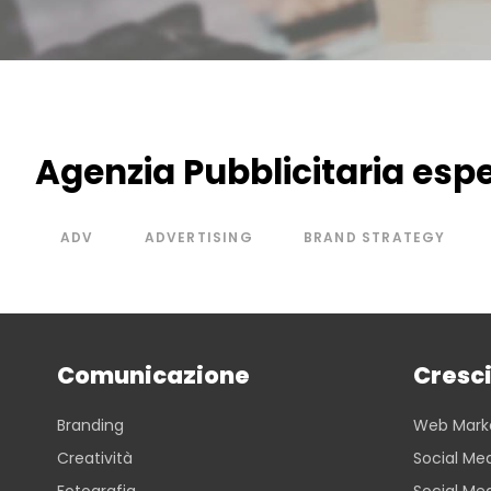
Agenzia Pubblicitaria esp
ADV
ADVERTISING
BRAND STRATEGY
Comunicazione
Cresci
Branding
Web Mark
Creatività
Social Med
Fotografia
Social Me