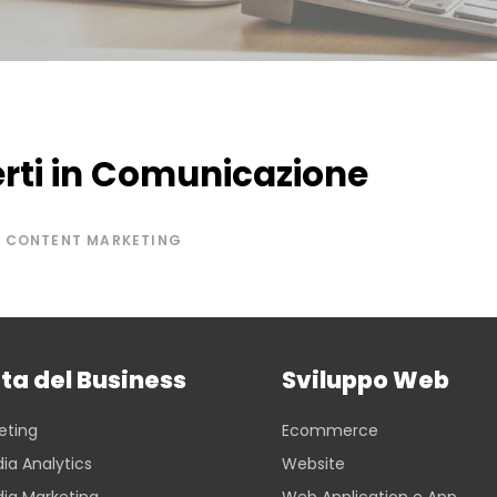
erti in Comunicazione
CONTENT MARKETING
ta del Business
Sviluppo Web
eting
Ecommerce
ia Analytics
Website
dia Marketing
Web Application e App